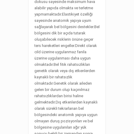
dokusu sayesinde maksimum hava
alabilir yapıda olmakta ve terletme
yapmamaktadır.Elastikiyet özelliği
sayesinde anatomik yapıya uyum
sağlayarak bel bölgesini destekler.Bel
bölgesini dik bir açıda tutarak
oluşabilecek risklerin önüne geçer
ters hareketleri engeller.Direkt olarak
cild üzerine uygulanmaz fanila
üzerine uygulanması daha uygun
olmaktadır.Bel fıtık rahatsızlıkları
genetik olarak veya dış etkenlerden
kaynaklı bir rahatsızlık
olmaktadır.Genetik olarak aileden
gelen bir durum olup kaçınılmaz
rahatsızlıklardan birisi haline
gelmektedir.Dış etkenlerden kaynaklı
olarak sürekli tekrarlanan bel
bölgesindeki anatomik yapıya uygun
olmayan duruş pozisyonları ve bel
bölgesine uygulanılan ağır yük
sonucu belirli bir zamandan sonra