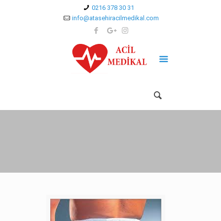
0216 378 30 31
info@atasehiracilmedikal.com