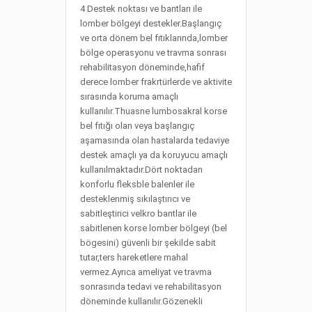
4 Destek noktası ve bantları ile
lomber bölgeyi destekler.Başlangıç
ve orta dönem bel fıtıklarında,lomber
bölge operasyonu ve travma sonrası
rehabilitasyon döneminde,hafif
derece lomber frakrtürlerde ve aktivite
sırasında koruma amaçlı
kullanılır.Thuasne lumbosakral korse
bel fıtığı olan veya başlangıç
aşamasında olan hastalarda tedaviye
destek amaçlı ya da koruyucu amaçlı
kullanılmaktadır.Dört noktadan
konforlu fleksble balenler ile
desteklenmiş sıkılaştırıcı ve
sabitleştirici velkro bantlar ile
sabitlenen korse lomber bölgeyi (bel
bögesini) güvenli bir şekilde sabit
tutar,ters hareketlere mahal
vermez.Ayrıca ameliyat ve travma
sonrasında tedavi ve rehabilitasyon
döneminde kullanılır.Gözenekli