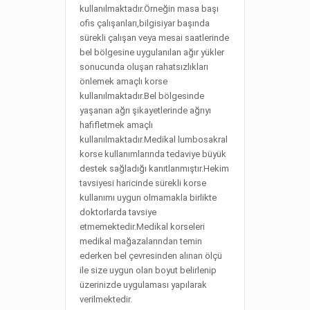
kullanılmaktadır.Örneğin masa başı
ofis çalışanları,bilgisiyar başında
sürekli çalışan veya mesai saatlerinde
bel bölgesine uygulanılan ağır yükler
sonucunda oluşan rahatsızlıkları
önlemek amaçlı korse
kullanılmaktadır.Bel bölgesinde
yaşanan ağrı şikayetlerinde ağrıyı
hafifletmek amaçlı
kullanılmaktadır.Medikal lumbosakral
korse kullanımlarında tedaviye büyük
destek sağladığı kanıtlanmıştır.Hekim
tavsiyesi haricinde sürekli korse
kullanımı uygun olmamakla birlikte
doktorlarda tavsiye
etmemektedir.Medikal korseleri
medikal mağazalarından temin
ederken bel çevresinden alınan ölçü
ile size uygun olan boyut belirlenip
üzerinizde uygulaması yapılarak
verilmektedir.