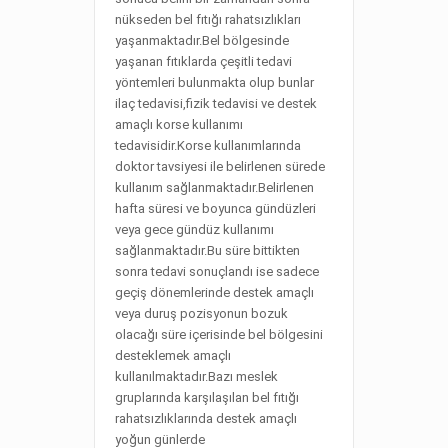
nükseden bel fıtığı rahatsızlıkları
yaşanmaktadır.Bel bölgesinde
yaşanan fıtıklarda çeşitli tedavi
yöntemleri bulunmakta olup bunlar
ilaç tedavisi,fizik tedavisi ve destek
amaçlı korse kullanımı
tedavisidir.Korse kullanımlarında
doktor tavsiyesi ile belirlenen sürede
kullanım sağlanmaktadır.Belirlenen
hafta süresi ve boyunca gündüzleri
veya gece gündüz kullanımı
sağlanmaktadır.Bu süre bittikten
sonra tedavi sonuçlandı ise sadece
geçiş dönemlerinde destek amaçlı
veya duruş pozisyonun bozuk
olacağı süre içerisinde bel bölgesini
desteklemek amaçlı
kullanılmaktadır.Bazı meslek
gruplarında karşılaşılan bel fıtığı
rahatsızlıklarında destek amaçlı
yoğun günlerde