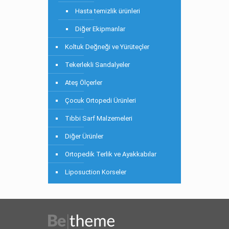
Hasta temizlik ürünleri
Diğer Ekipmanlar
Koltuk Değneği ve Yürüteçler
Tekerlekli Sandalyeler
Ateş Ölçerler
Çocuk Ortopedi Ürünleri
Tıbbi Sarf Malzemeleri
Diğer Ürünler
Ortopedik Terlik ve Ayakkabılar
Liposuction Korseler