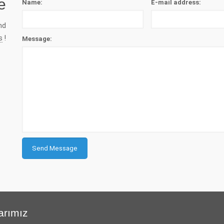
e
Name:
E-mail address:
nd
s
!
Message:
arımız