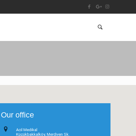
Our office
Acil Medikal
Küçükbakkalköy, Merdiven Sk.