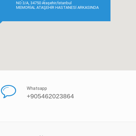
NO:3/A, 34750 Ataşehir/İstanbul
MEMORİAL ATAŞEHİR HASTANESİ ARKASINDA
Whatsapp
+905462023864