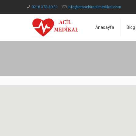
0216 378 30 31
info@atasehiracilmedikal.com
Anasayfa
Blog