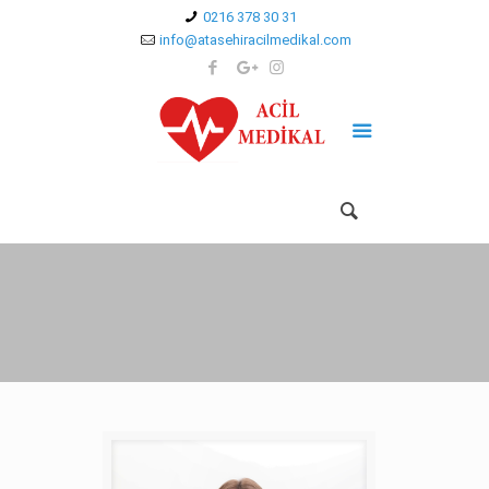
0216 378 30 31
info@atasehiracilmedikal.com