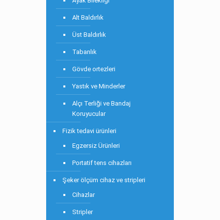
Ayak Bilekliği
Alt Baldırlık
Üst Baldırlık
Tabanlık
Gövde ortezleri
Yastık ve Minderler
Alçı Terliği ve Bandaj
Koruyucular
Fizik tedavi ürünleri
Egzersiz Ürünleri
Portatif tens cihazları
Şeker ölçüm cihaz ve stripleri
Cihazlar
Stripler