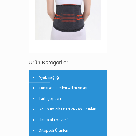
Ürün Kategorileri
Ayak sağlığı
Tansiyon aletleri Adım sayar
Tartı çeşitleri
Solunum cihazları ve Yan Ürünleri
Hasta altı bezleri
Ortopedi Ürünleri