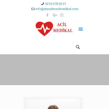
0216 378 30 31
info@atasehiracilmedikal.com