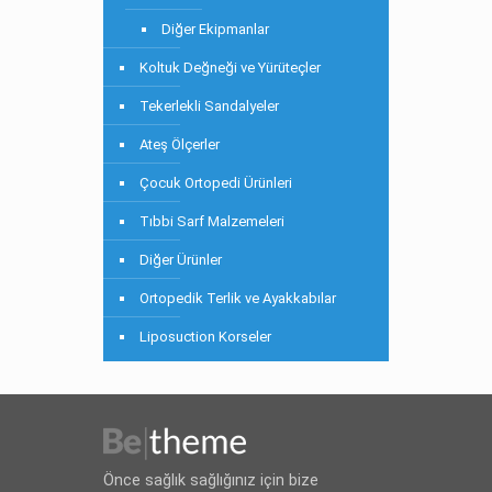
Diğer Ekipmanlar
Koltuk Değneği ve Yürüteçler
Tekerlekli Sandalyeler
Ateş Ölçerler
Çocuk Ortopedi Ürünleri
Tıbbi Sarf Malzemeleri
Diğer Ürünler
Ortopedik Terlik ve Ayakkabılar
Liposuction Korseler
Önce sağlık sağlığınız için bize