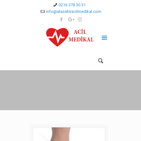
0216 378 30 31
info@atasehiracilmedikal.com