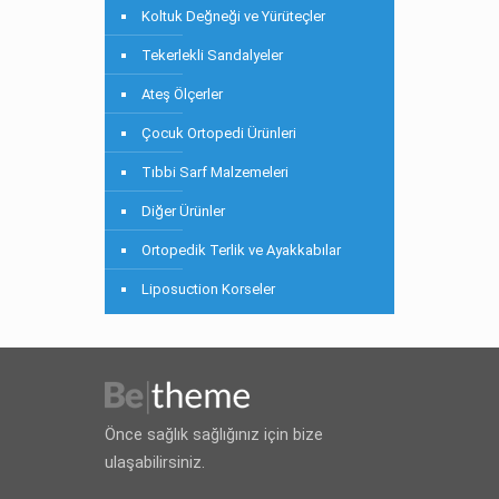
Koltuk Değneği ve Yürüteçler
Tekerlekli Sandalyeler
Ateş Ölçerler
Çocuk Ortopedi Ürünleri
Tıbbi Sarf Malzemeleri
Diğer Ürünler
Ortopedik Terlik ve Ayakkabılar
Liposuction Korseler
Önce sağlık sağlığınız için bize
ulaşabilirsiniz.