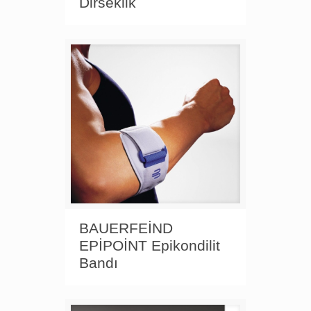
Dirseklik
BAUERFEİND
EPİPOİNT Epikondilit
Bandı