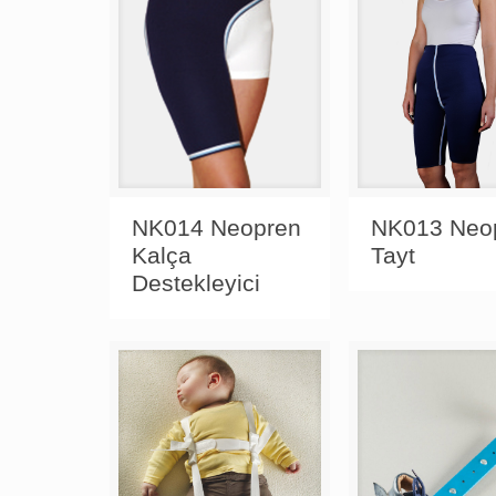
NK014 Neopren
NK013 Neo
Kalça
Tayt
Destekleyici