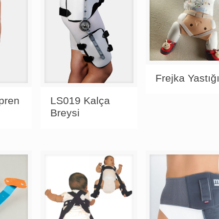
Frejka Yastığ
pren
LS019 Kalça
Breysi