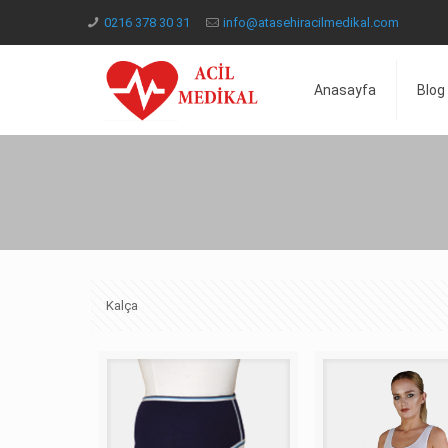
0216 378 30 31
info@atasehiracilmedikal.com
Anasayfa
Blog
Kalça