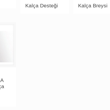
Kalça Desteği
Kalça Breysi
KA
ça