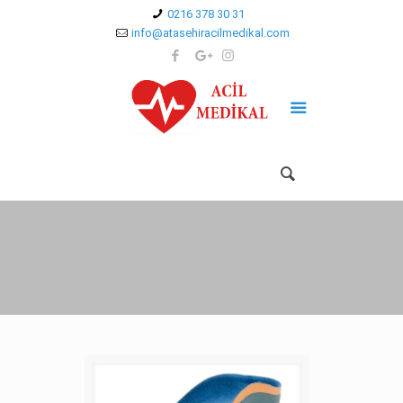
0216 378 30 31
info@atasehiracilmedikal.com