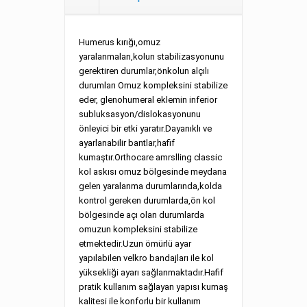
Humerus kırığı,omuz
yaralanmaları,kolun stabilizasyonunu
gerektiren durumlar,önkolun alçılı
durumları Omuz kompleksini stabilize
eder, glenohumeral eklemin inferior
subluksasyon/dislokasyonunu
önleyici bir etki yaratır.Dayanıklı ve
ayarlanabilir bantlar,hafif
kumaştır.Orthocare amrslling classic
kol askısı omuz bölgesinde meydana
gelen yaralanma durumlarında,kolda
kontrol gereken durumlarda,ön kol
bölgesinde açı olan durumlarda
omuzun kompleksini stabilize
etmektedir.Uzun ömürlü ayar
yapılabilen velkro bandajları ile kol
yüksekliği ayarı sağlanmaktadır.Hafif
pratik kullanım sağlayan yapısı kumaş
kalitesi ile konforlu bir kullanım