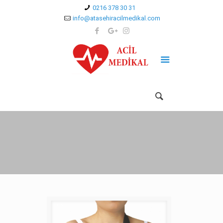
0216 378 30 31
info@atasehiracilmedikal.com