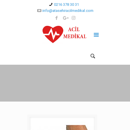
0216 378 30 31
info@atasehiracilmedikal.com