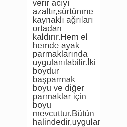
verir acıyı
azaltır,sürtünme
kaynaklı ağrıları
ortadan
kaldırır.Hem el
hemde ayak
parmaklarında
uygulanılabilir.İki
boydur
başparmak
boyu ve diğer
parmaklar için
boyu
mevcuttur.Bütün
halindedir,uygulanılacak