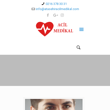
0216 378 30 31
info@atasehiracilmedikal.com