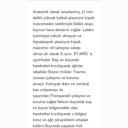
Anatomik olarak tasarlanmış,12 mm
delikli yüksek kaliteli plastozot köpük
malzemeden üretilmiştir.Delikli oluşu
boynun hava almasını sağlar. Lateks
içermeyen,toksik olmayan ve
hipoalerjenik plastozot köpük
malzeme cilt tahrişine sebep
olmaz,ek olarak X-ışını, BT,MRG ’a
uyumludur. Baş ve boyunda
hareketleri kısıtlayarak ağrıları
rahatlatır.
Boyun fıtıkları
Travma
sonrası,iyileşme ve koruma
amaçlı
Yumuşak doku ve servikal
kas zorlanması ile
spazmları
Postoperatif iyileşme ve
koruma sağlar.Nelson boyunluk baş
ve boyun bölgesindeki olan
hareketleri kısıtlayarak o bölgeyi
korur ve ağrı şikayetlerini ortadan
kaldırır.Boyunda yaşanan fıtık