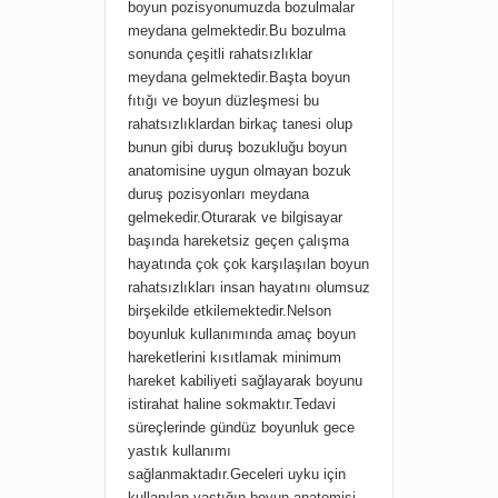
boyun pozisyonumuzda bozulmalar
meydana gelmektedir.Bu bozulma
sonunda çeşitli rahatsızlıklar
meydana gelmektedir.Başta boyun
fıtığı ve boyun düzleşmesi bu
rahatsızlıklardan birkaç tanesi olup
bunun gibi duruş bozukluğu boyun
anatomisine uygun olmayan bozuk
duruş pozisyonları meydana
gelmekedir.Oturarak ve bilgisayar
başında hareketsiz geçen çalışma
hayatında çok çok karşılaşılan boyun
rahatsızlıkları insan hayatını olumsuz
birşekilde etkilemektedir.Nelson
boyunluk kullanımında amaç boyun
hareketlerini kısıtlamak minimum
hareket kabiliyeti sağlayarak boyunu
istirahat haline sokmaktır.Tedavi
süreçlerinde gündüz boyunluk gece
yastık kullanımı
sağlanmaktadır.Geceleri uyku için
kullanılan yastığın boyun anatomisi