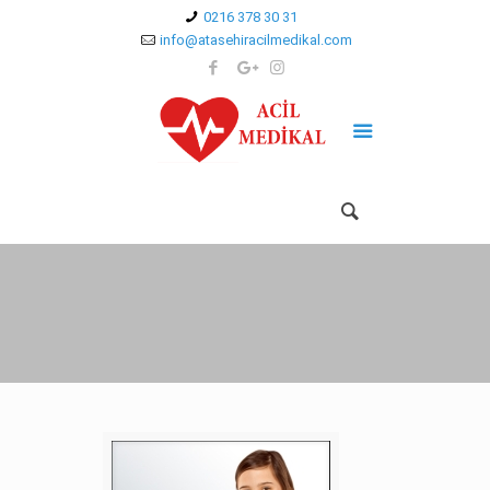
0216 378 30 31
info@atasehiracilmedikal.com