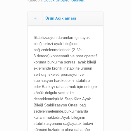
Kategori:
Çocuk Ortopedi Ürünleri
.
Ürün Açıklaması
Stabilizasyon durumları için
ayak
bileği ortezi a
yak bileğinde
bağ
zedelenmelerinde (2. Ve
3.
derece) konservatif ve post
operatif
koruma b
urkulma sonrası a
yak bileği
ekleminde kronik
instabilite
ürünün
sert dış iskeleti
pronasyon ve
supinasyon
hareketlerini stabilize
eder.
Baskıyı rahatlatmak için
entegre
köpük dolgulu yastık ile
desteklenmiştir.M Step Kidz Ayak
Bileği Stabilizasyon Ortezi bağ
zedelenmelerinde,burkulmalarda
kullanılmaktadır.Ayak bileğinin
stabilizasyonunu sağlayarak tedavi
sürecini hızladırıp olası daha ağır