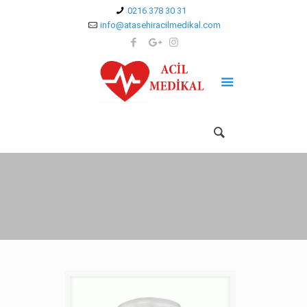
0216 378 30 31
info@atasehiracilmedikal.com