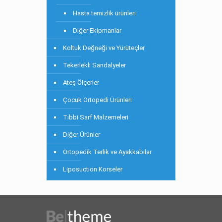
Hasta temizlik ürünleri
Diğer Ekipmanlar
Koltuk Değneği ve Yürüteçler
Tekerlekli Sandalyeler
Ateş Ölçerler
Çocuk Ortopedi Ürünleri
Tıbbi Sarf Malzemeleri
Diğer Ürünler
Ortopedik Terlik ve Ayakkabılar
Liposuction Korseler