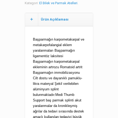
Kategori:
El Bilek ve Parmak Atelleri
.
Ürün Açıklaması
Başparmağın karpometakarpal ve
metakarpofalangial eklem
yaralanmaları Başparmağın
ligamentöz laksitesi
Başparmağın karpometakarpal
ekleminin artrozu Romatoid artrit
Başparmağın immobilizasyonu
Cilt dostu ve dayanıklı pamuklu-
likra materyal Şekil verilebilen
alüminyum splint
bulunmaktadır.Medi Thumb
Support baş parmak splinti akut
yaralanmalar da kronikleşmiş
ağrılar da tedavi sırasında destek
amaçlı kullanılan tedaviyi büyük