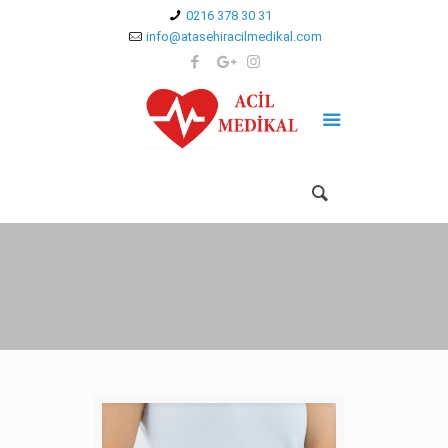
0216 378 30 31
info@atasehiracilmedikal.com