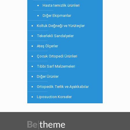
Hasta temizlik ürünleri
Diğer Ekipmanlar
Koltuk Değneği ve Yürüteçler
Tekerlekli Sandalyeler
Ateş Ölçerler
Çocuk Ortopedi Ürünleri
Tıbbi Sarf Malzemeleri
Diğer Ürünler
Ortopedik Terlik ve Ayakkabılar
Liposuction Korseler