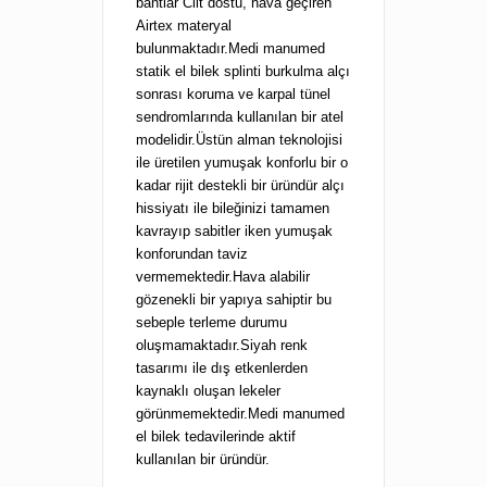
bantlar Cilt dostu, hava geçiren
Airtex materyal
bulunmaktadır.Medi manumed
statik el bilek splinti burkulma alçı
sonrası koruma ve karpal tünel
sendromlarında kullanılan bir atel
modelidir.Üstün alman teknolojisi
ile üretilen yumuşak konforlu bir o
kadar rijit destekli bir üründür alçı
hissiyatı ile bileğinizi tamamen
kavrayıp sabitler iken yumuşak
konforundan taviz
vermemektedir.Hava alabilir
gözenekli bir yapıya sahiptir bu
sebeple terleme durumu
oluşmamaktadır.Siyah renk
tasarımı ile dış etkenlerden
kaynaklı oluşan lekeler
görünmemektedir.Medi manumed
el bilek tedavilerinde aktif
kullanılan bir üründür.