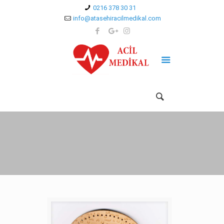
0216 378 30 31
info@atasehiracilmedikal.com