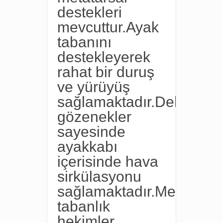
destekleri
mevcuttur.Ayak
tabanını
destekleyerek
rahat bir duruş
ve yürüyüş
sağlamaktadır.Delikli
gözenekler
sayesinde
ayakkabı
içerisinde hava
sirkülasyonu
sağlamaktadır.Medikal
tabanlık
hekimler