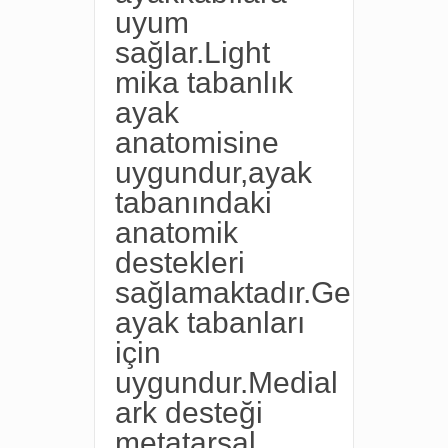
uyum
sağlar.Light
mika tabanlık
ayak
anatomisine
uygundur,ayak
tabanındaki
anatomik
destekleri
sağlamaktadır.Geniş
ayak tabanları
için
uygundur.Medial
ark desteği
metatarsal