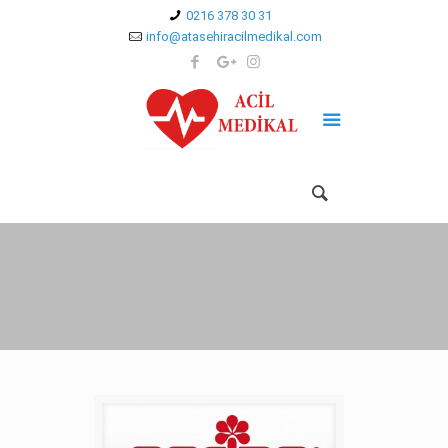
0216 378 30 31
info@atasehiracilmedikal.com