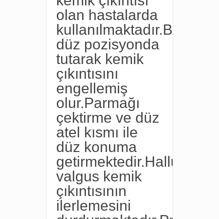
kemik çıkıntısı
olan hastalarda
kullanılmaktadır.Başpar
düz pozisyonda
tutarak kemik
çıkıntısını
engellemiş
olur.Parmağı
çektirme ve düz
atel kısmı ile
düz konuma
getirmektedir.Halluks
valgus kemik
çıkıntısının
ilerlemesini