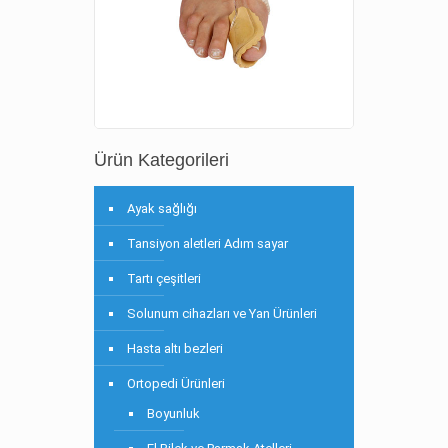
Ürün Kategorileri
Ayak sağlığı
Tansiyon aletleri Adım sayar
Tartı çeşitleri
Solunum cihazları ve Yan Ürünleri
Hasta altı bezleri
Ortopedi Ürünleri
Boyunluk