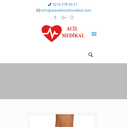
0216 378 30 31
info@atasehiracilmedikal.com