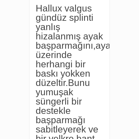
Hallux valgus
gündüz splinti
yanlış
hizalanmış ayak
başparmağını,ayak
üzerinde
herhangi bir
baskı yokken
düzeltir.Bunu
yumuşak
süngerli bir
destekle
başparmağı
sabitleyerek ve
bir velkro bant