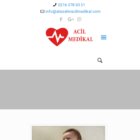
0216 378 30 31
info@atasehiracilmedikal.com