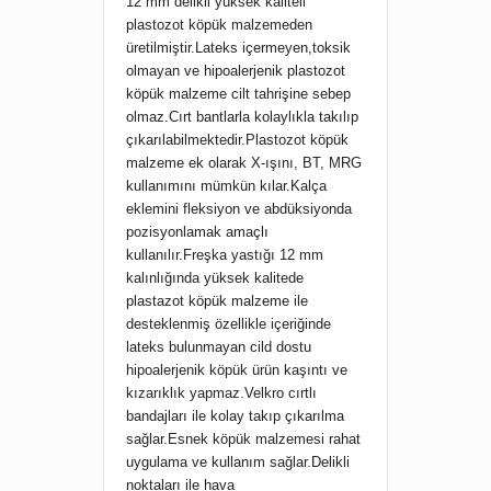
12 mm delikli yüksek kaliteli
plastozot köpük malzemeden
üretilmiştir.Lateks içermeyen,toksik
olmayan ve hipoalerjenik plastozot
köpük malzeme cilt tahrişine sebep
olmaz.Cırt bantlarla kolaylıkla takılıp
çıkarılabilmektedir.Plastozot köpük
malzeme ek olarak X-ışını, BT, MRG
kullanımını mümkün kılar.Kalça
eklemini fleksiyon ve abdüksiyonda
pozisyonlamak amaçlı
kullanılır.Freşka yastığı 12 mm
kalınlığında yüksek kalitede
plastazot köpük malzeme ile
desteklenmiş özellikle içeriğinde
lateks bulunmayan cild dostu
hipoalerjenik köpük ürün kaşıntı ve
kızarıklık yapmaz.Velkro cırtlı
bandajları ile kolay takıp çıkarılma
sağlar.Esnek köpük malzemesi rahat
uygulama ve kullanım sağlar.Delikli
noktaları ile hava