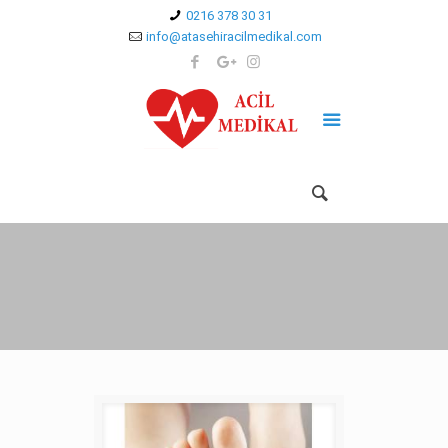
0216 378 30 31
info@atasehiracilmedikal.com