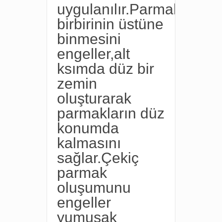
uygulanılır.Parmakların
birbirinin üstüne
binmesini
engeller,alt
ksımda düz bir
zemin
oluşturarak
parmakların düz
konumda
kalmasını
sağlar.Çekiç
parmak
oluşumunu
engeller
yumuşak