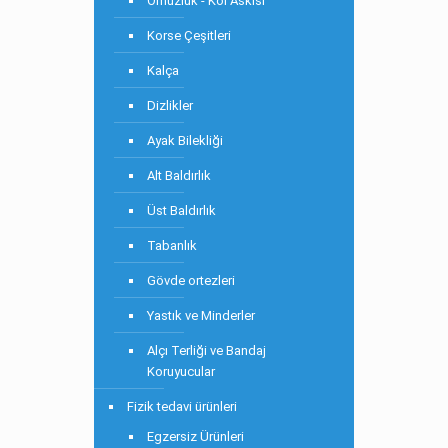
Omuzluk - Kol Askısı
Korse Çeşitleri
Kalça
Dizlikler
Ayak Bilekliği
Alt Baldırlık
Üst Baldırlık
Tabanlık
Gövde ortezleri
Yastık ve Minderler
Alçı Terliği ve Bandaj
Koruyucular
Fizik tedavi ürünleri
Egzersiz Ürünleri