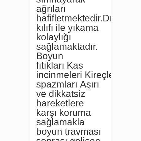
ağrıları
hafifletmektedir.Dış
kılıfı ile yıkama
kolaylığı
sağlamaktadır.
Boyun
fıtıkları
Kas
incinmeleri
Kireçlenmel
spazmları
Aşırı
ve dikkatsiz
hareketlere
karşı koruma
sağlamakla
boyun
travması
sonrası gelişen