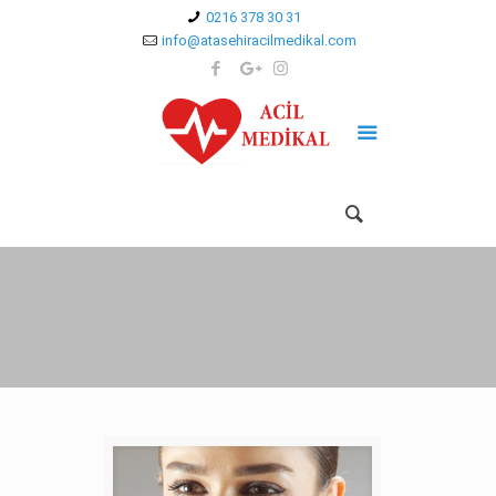
0216 378 30 31
info@atasehiracilmedikal.com