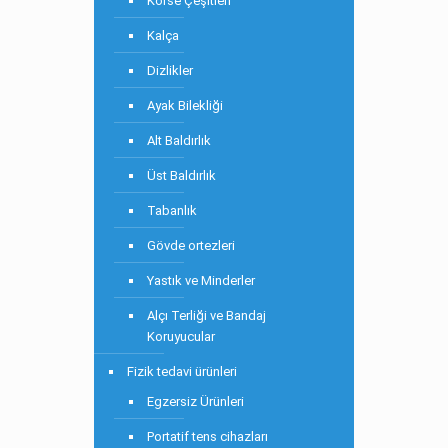
Korse Çeşitleri
Kalça
Dizlikler
Ayak Bilekliği
Alt Baldırlık
Üst Baldırlık
Tabanlık
Gövde ortezleri
Yastık ve Minderler
Alçı Terliği ve Bandaj
Koruyucular
Fizik tedavi ürünleri
Egzersiz Ürünleri
Portatif tens cihazları