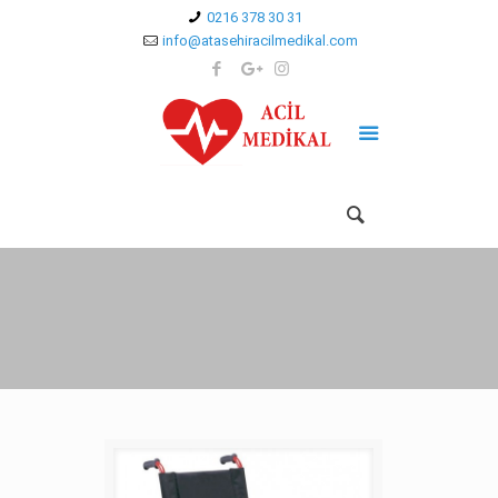
0216 378 30 31
info@atasehiracilmedikal.com