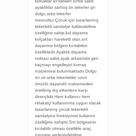
kolcaklar k
ırılabilen sırtlık s
abit
ayaklıklar s
arhoş ön tekerler g
ri
dolgu arka tekerler
mevcuttur.Çocuk için tasarlanmış
tekerlekli sandalye katlanabilme
özelliğine sahip,kol dayama
kolçakları hareketli olan,sırt
dayanma bölgesi kırılabilen
özelliktedir.Ayaklık dayama
noktası sabit,ayak arkasında geri
kaçmayı engelleyici kumaş
malzemesi bulunmaktadır.Dolgu
ön ve arka tekerlekler uzun
ömürlü dayanıklı malzemeden
üretilmiş dış etkenlere karşı
dirençlidir.Hem kullanıcı hem
refakatçi kullanımına uygun olarak
tasarlanmış çocuk tekerlekli
sandalyesi fonksiyonel kullanım
özelliğine sahiptir.Sırt bölgesinin
kırılabilir olması özellikle araç
içerisine yerleştirilebilme