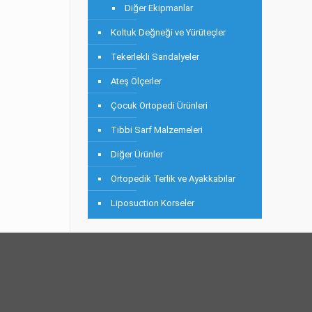
Diğer Ekipmanlar
Koltuk Değneği ve Yürüteçler
Tekerlekli Sandalyeler
Ateş Ölçerler
Çocuk Ortopedi Ürünleri
Tıbbi Sarf Malzemeleri
Diğer Ürünler
Ortopedik Terlik ve Ayakkabılar
Liposuction Korseler