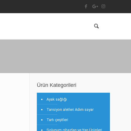
e
Ürün Kategorileri
Ayak sağlığı
Tansiyon aletleri Adım sayar
Tartı çeşitleri
Solunum cihazları ve Yan Ürünleri