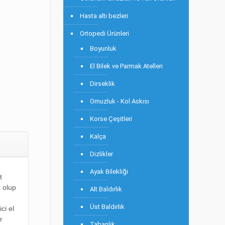
Hasta altı bezleri
Ortopedi Ürünleri
Boyunluk
El Bilek ve Parmak Atelleri
Dirseklik
Omuzluk - Kol Askısı
Korse Çeşitleri
Kalça
Dizlikler
Ayak Bilekliği
t
k olup
Alt Baldırlık
Üst Baldırlık
ci el
r
Tabanlık