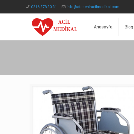
0216 378 30 31
info@atasehiracilmedikal.com
Anasayfa
Blog