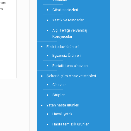
mını
ım
Gövde ortezleri
Yastık ve Minderler
Alçı Terliği ve Bandaj
Koruyucular
Fizik tedavi ürünleri
Egzersiz Ürünleri
Portatif tens cihazları
Şeker ölçüm cihaz ve stripleri
Cihazlar
Stripler
Yatan hasta ürünleri
Havalı yatak
Hasta temizlik ürünleri