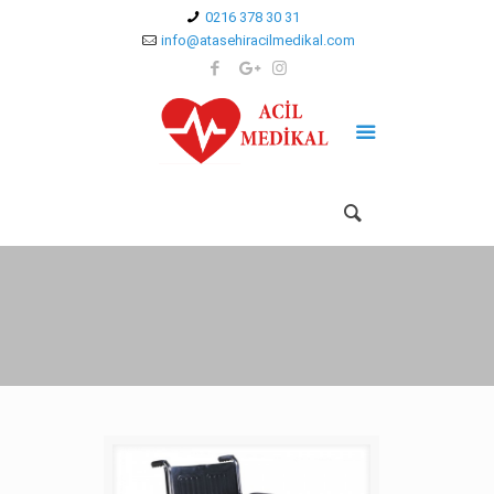
0216 378 30 31
info@atasehiracilmedikal.com