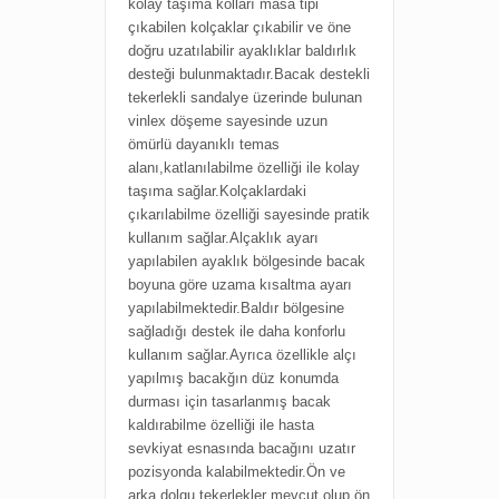
k
olay taşıma kolları m
asa tipi
çıkabilen kolçaklar ç
ıkabilir ve öne
doğru uzatılabilir ayaklıklar b
aldırlık
desteği bulunmaktadır.Bacak destekli
tekerlekli sandalye üzerinde bulunan
vinlex döşeme sayesinde uzun
ömürlü dayanıklı temas
alanı,katlanılabilme özelliği ile kolay
taşıma sağlar.Kolçaklardaki
çıkarılabilme özelliği sayesinde pratik
kullanım sağlar.Alçaklık ayarı
yapılabilen ayaklık bölgesinde bacak
boyuna göre uzama kısaltma ayarı
yapılabilmektedir.Baldır bölgesine
sağladığı destek ile daha konforlu
kullanım sağlar.Ayrıca özellikle alçı
yapılmış bacakğın düz konumda
durması için tasarlanmış bacak
kaldırabilme özelliği ile hasta
sevkiyat esnasında bacağını uzatır
pozisyonda kalabilmektedir.Ön ve
arka dolgu tekerlekler mevcut olup,ön