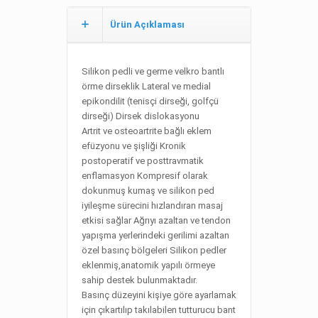
Ürün Açıklaması
Silikon pedli ve germe velkro bantlı
örme dirseklik Lateral ve medial
epikondilit (tenisçi dirseği, golfçü
dirseği) Dirsek dislokasyonu
Artrit ve osteoartrite bağlı eklem
efüzyonu ve şişliği Kronik
postoperatif ve posttravmatik
enflamasyon Kompresif olarak
dokunmuş kumaş ve silikon ped
iyileşme sürecini hızlandıran masaj
etkisi sağlar Ağrıyı azaltan ve tendon
yapışma yerlerindeki gerilimi azaltan
özel basınç bölgeleri Silikon pedler
eklenmiş,anatomik yapılı örmeye
sahip destek bulunmaktadır.
Basınç düzeyini kişiye göre ayarlamak
için çıkartılıp takılabilen tutturucu bant