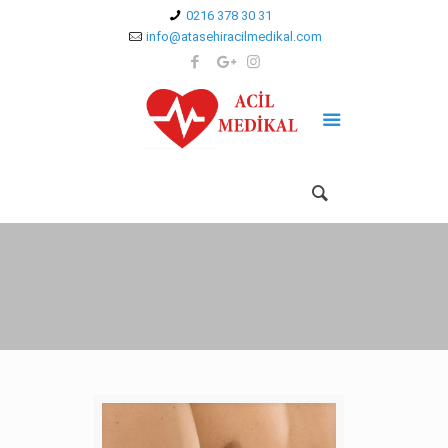
0216 378 30 31
info@atasehiracilmedikal.com