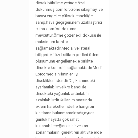
dirsek bükülme yerinde özel
dokunmuş comfort-zone sıkışmayı ve
basıyı engeller yüksek esnekliğe
sahip,hava geçirgen,nem uzaklaştırıcı
clima-comfort dokuma
mevcuttur.Örme gözenekli dokusu ile
maksimum konfor
sağlamaktadır.Medial ve lateral
bölgedeki özel silikon pedleri ödem
oluşumunu engellemekle birlikte
dirsekte kontrolü sağlamaktadır.Medi
Epicomed sınıfının en iyi
disekliklerindendir.Dış kısmındaki
ayarlanılabilir velkro bandı ile
dirsekteki yoğunluk arttırılabilir
azaltılabilirdir.Kullanım sırasında
eklem hareketlerinde herhangi bir
kısıtlama bulunmamaktadır,ayrıca
günlük hayatta çok rahat
kullanabileceğiniz sinir ve kas
zorlanmalarını gerektiren aktivitelerde