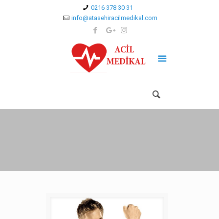
0216 378 30 31
info@atasehiracilmedikal.com