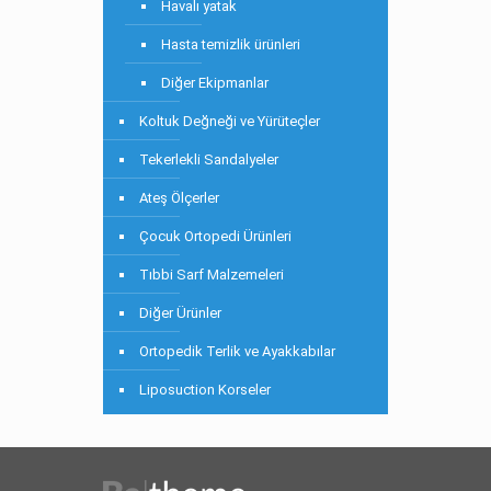
Havalı yatak
Hasta temizlik ürünleri
Diğer Ekipmanlar
Koltuk Değneği ve Yürüteçler
Tekerlekli Sandalyeler
Ateş Ölçerler
Çocuk Ortopedi Ürünleri
Tıbbi Sarf Malzemeleri
Diğer Ürünler
Ortopedik Terlik ve Ayakkabılar
Liposuction Korseler