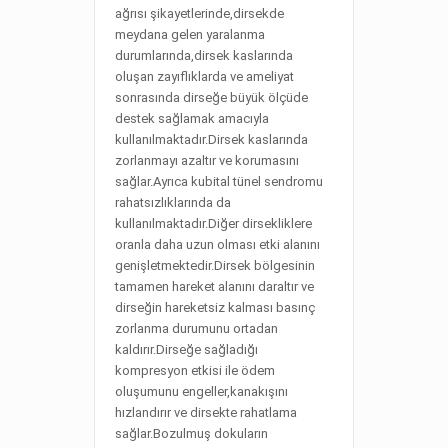
ağrısı şikayetlerinde,dirsekde
meydana gelen yaralanma
durumlarında,dirsek kaslarında
oluşan zayıflıklarda ve ameliyat
sonrasında dirseğe büyük ölçüde
destek sağlamak amacıyla
kullanılmaktadır.Dirsek kaslarında
zorlanmayı azaltır ve korumasını
sağlar.Ayrıca kubital tünel sendromu
rahatsızlıklarında da
kullanılmaktadır.Diğer dirsekliklere
oranla daha uzun olması etki alanını
genişletmektedir.Dirsek bölgesinin
tamamen hareket alanını daraltır ve
dirseğin hareketsiz kalması basınç
zorlanma durumunu ortadan
kaldırır.Dirseğe sağladığı
kompresyon etkisi ile ödem
oluşumunu engeller,kanakışını
hızlandırır ve dirsekte rahatlama
sağlar.Bozulmuş dokuların