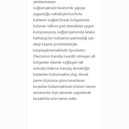
yenilenmesini
sağlamaktadır.Anatomik yapıya
uygunluğu sebebiyle konforlu
kullanım sağlar.Dirsek bölgesinde
bulunan silikon ped destekleri uygun
kompresyonu sağlar.İçerisinde lateks
herhangi bir malzeme içermediği için
alerji kaşıntı problemleriyle
karşılaşılmamaktadır.
Sporlastic
Olecranon bandaj muadili olmayan alt
bölgeden destek sağlayan tek
üründür.Olekron bandaj dirsekliğin
bedenleri bulunmakta olup dirsek
çevre ölçüsüne göre tasarlanan
boyutları bulunmaktadır.Ürünün temini
esnasında ölçü alınarak uygulamalı
birşekilde ürün temin edilir.