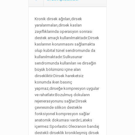
Kronik dirsek ağrıları,dirsek
yaralanmaları,dirsek kasları
zayıflıklarında operasyon sonrası
destek amaçlı kullanılmaktadır.Dirsek
kaslarının korunmasını sağlamakta
olup kubital tünel sendromunda da
kullanılmaktadır.Sulkusunar
sendromunda kullanılan ve dirseğin
büyük bölümünü içine alan
dirsekliktir.Dirsek hareketsiz
konumda iken basınç
yapmaz,dirseğe kompresyon uygular
ve rahatlatır.Bozulmuş dokuların
rejenerasyonunu sağlar.Dirsek
çevresinde silikon destekle
fonksiyonel kompresyon sağlar
anatomik dokuması vardır.Lateks
içermez.Sporlastic Olecranon bandaj
destekli dirseklik kronikleşmiş dirsek