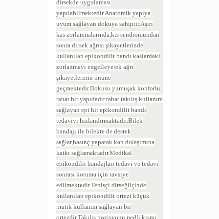
dirsekde uygulaması
yapılabilmektedir.Anatomik yapıya
uyum sağlayan dokuya sahiptir.Aşırı
kas zorlanmalarında,kts sendromundan
sonra dirsek ağrısı şikayetlerinde
kullanılan epikondilit bandı kaslardaki
zorlanmayı engelleyerek ağrı
şikayetlerinin önüne
geçmektedir.Dokusu yumuşak konforlu
rahat bir yapıdadır.rahat takılış kullanım
sağlayan epi hit epikondilit bandı
tedaviyi hızlandırmaktadır.Bilek
bandajı ile bilekte de destek
sağlar,basınç yaparak kan dolaşımına
katkı sağlamaktadır.Medikal
epikondilit bandajları tedavi ve tedavi
sonrası koruma için tavsiye
edilmektedir.Tenisçi dirseğiiçinde
kullanılan epikondilit ortezi küçük
pratik kullanım sağlayan bir
ortezdir.Takılış pozisyonu pedli kısmı