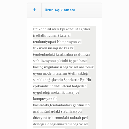
Ürün Açıklaması
Epikondilit ateli
Epikondilit ağrıları
(radialis humeri)
Lateral
tendomiyopati
Kompresyon ve
friksiyon masajı ile kas ve
tendonlardaki kasılmaları azaltır.
Kas
stabilizasyonu
pütürlü iç ped
basit
basınç uygulaması
sağ ve sol
anatomik
uyum
modern tasarım
Atelin sıklığı
sürekli değişkendir.Sporlastic Epi Hit
epikondilit bandı lateral bölgeden
uyguladığı mekanik masaj ve
kompresyon ile
kaslardaki,tendonlardaki gerilmeleri
azaltır.Kaslardaki stabilizasyon
düzeyini iç kısmındaki noktalı ped
desteği ile sağlamaktadır.Sağ ve sol