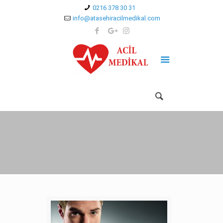
0216 378 30 31
info@atasehiracilmedikal.com