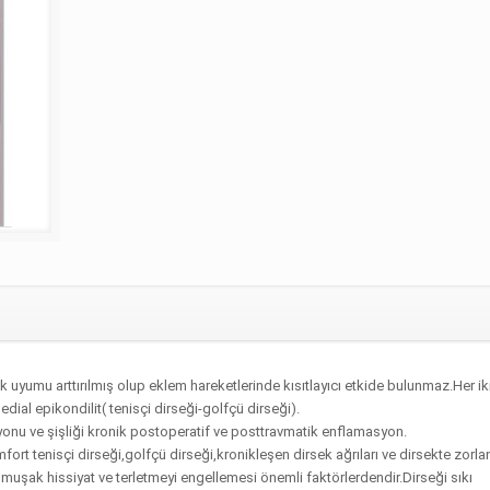
ik uyumu arttırılmış olup eklem hareketlerinde kısıtlayıcı etkide bulunmaz.Her ik
ial epikondilit( tenisçi dirseği-golfçü dirseği).
zyonu ve şişliği kronik postoperatif ve posttravmatik enflamasyon.
fort tenisçi dirseği,golfçü dirseği,kronikleşen dirsek ağrıları ve dirsekte zorl
uşak hissiyat ve terletmeyi engellemesi önemli faktörlerdendir.Dirseği sıkı