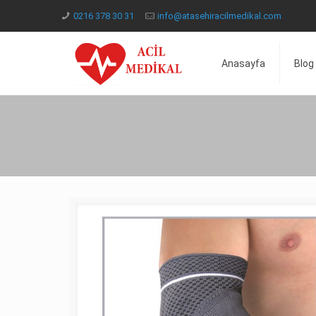
0216 378 30 31
info@atasehiracilmedikal.com
Anasayfa
Blog