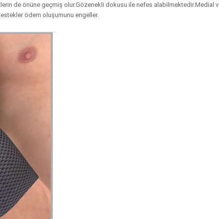
etlerin de önüne geçmiş olur.Gözenekli dokusu ile nefes alabilmektedir.Medial 
 destekler ödem oluşumunu engeller.