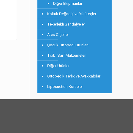
Diğer Ekipmanlar
Koltuk Değneği ve Yürüteçler
Tekerlekli Sandalyeler
Ateş Ölçerler
Çocuk Ortopedi Ürünleri
Tıbbi Sarf Malzemeleri
Diğer Ürünler
Ortopedik Terlik ve Ayakkabılar
Liposuction Korseler