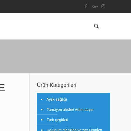
E
Ürün Kategorileri
Ayak sağlığı
Tansiyon aletleri Adım sayar
Tartı çeşitleri
Solunum cihazları ve Yan Ürünleri