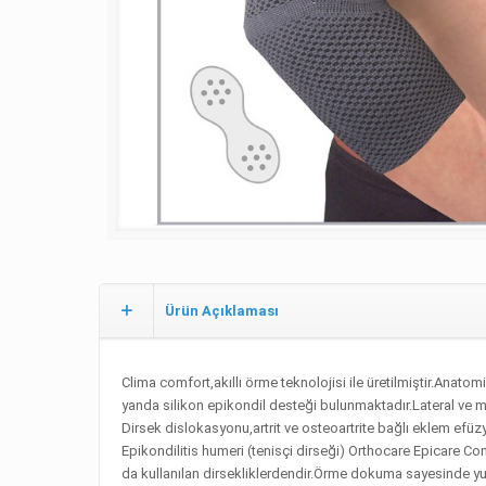
Ürün Açıklaması
Clima comfort,akıllı örme teknolojisi ile üretilmiştir.Anatom
yanda silikon epikondil desteği bulunmaktadır.Lateral ve med
Dirsek dislokasyonu,artrit ve osteoartrite bağlı eklem efü
Epikondilitis humeri (tenisçi dirseği) Orthocare Epicare Com
da kullanılan dirsekliklerdendir.Örme dokuma sayesinde yum