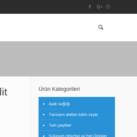
it
Ürün Kategorileri
Ayak sağlığı
Tansiyon aletleri Adım sayar
Tartı çeşitleri
Solunum cihazları ve Yan Ürünleri