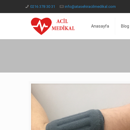
0216 378 30 31
info@atasehiracilmedikal.com
Anasayfa
Blog