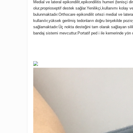
Medial ve lateral epikondilit,epikondilitis humeri (tenisç
olur,proprioseptif destek sağlar.Yenilikçi,kullanımı kolay 
bulunmaktadır.Orthocare epikondilit ortezi medial ve later
kullanılır,yüksek gerilmiş tedonların doğru birşekilde poz
sağlamaktadır.Üç nokta desteğini tam olarak sağlayan silik
bandaj sistemi mevcuttur.Portatif ped i ile kemerinde yön d