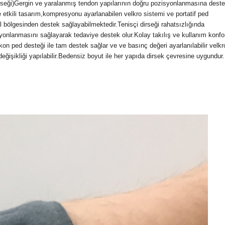
i dirseği)Gergin ve yaralanmış tendon yapılarının doğru pozisyonlanmasına dest
ve etkili tasarım,kompresyonu ayarlanabilen velkro sistemi ve portatif ped
al bölgesinden destek sağlayabilmektedir.Tenisçi dirseği rahatsızlığında
isyonlanmasını sağlayarak tedaviye destek olur.Kolay takılış ve kullanım konfo
on ped desteği ile tam destek sağlar ve ve basınç değeri ayarlanılabilir velkr
eğişikliği yapılabilir.Bedensiz boyut ile her yapıda dirsek çevresine uygundur.