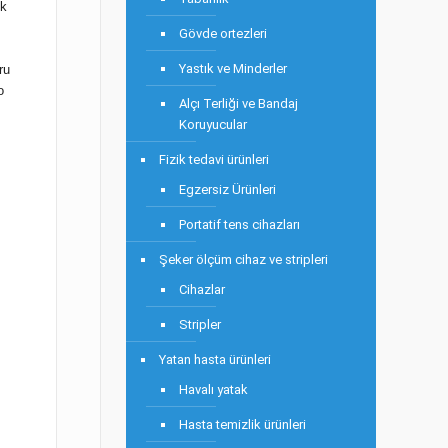
ek
Gövde ortezleri
Yastık ve Minderler
ru
o
Alçı Terliği ve Bandaj
Koruyucular
Fizik tedavi ürünleri
Egzersiz Ürünleri
Portatif tens cihazları
Şeker ölçüm cihaz ve stripleri
Cihazlar
Stripler
Yatan hasta ürünleri
Havalı yatak
Hasta temizlik ürünleri