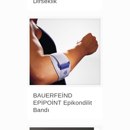
Dirseklik
BAUERFEİND
EPİPOİNT Epikondilit
Bandı