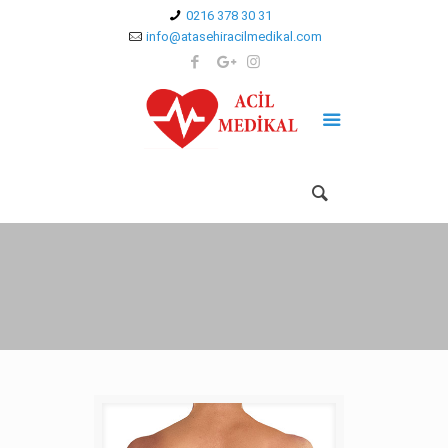
0216 378 30 31
info@atasehiracilmedikal.com