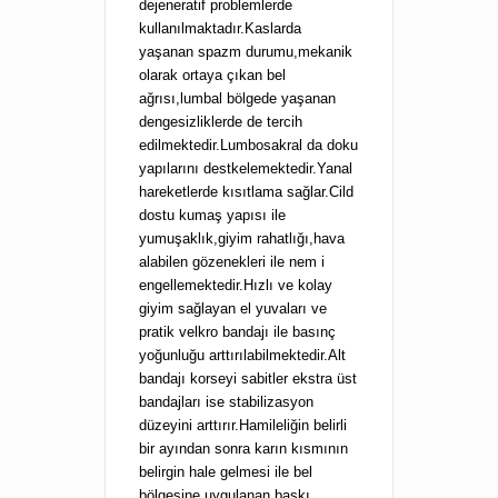
dejeneratif problemlerde
kullanılmaktadır.Kaslarda
yaşanan spazm durumu,mekanik
olarak ortaya çıkan bel
ağrısı,lumbal bölgede yaşanan
dengesizliklerde de tercih
edilmektedir.Lumbosakral da doku
yapılarını destkelemektedir.Yanal
hareketlerde kısıtlama sağlar.Cild
dostu kumaş yapısı ile
yumuşaklık,giyim rahatlığı,hava
alabilen gözenekleri ile nem i
engellemektedir.Hızlı ve kolay
giyim sağlayan el yuvaları ve
pratik velkro bandajı ile basınç
yoğunluğu arttırılabilmektedir.Alt
bandajı korseyi sabitler ekstra üst
bandajları ise stabilizasyon
düzeyini arttırır.Hamileliğin belirli
bir ayından sonra karın kısmının
belirgin hale gelmesi ile bel
bölgesine uygulanan baskı