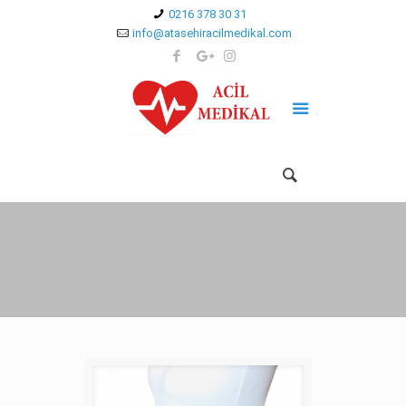
0216 378 30 31
info@atasehiracilmedikal.com