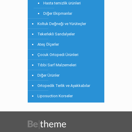
Hasta temizlik ürünleri
Diğer Ekipmanlar
Koltuk Değneği ve Yürüteçler
Tekerlekli Sandalyeler
Ateş Ölçerler
Çocuk Ortopedi Ürünleri
Tıbbi Sarf Malzemeleri
Diğer Ürünler
Ortopedik Terlik ve Ayakkabılar
Liposuction Korseler