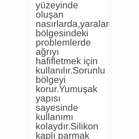
yüzeyinde
oluşan
nasırlarda,yaralarda,tahr
bölgesindeki
problemlerde
ağrıyı
hafifletmek için
kullanılır.Sorunlu
bölgeyi
korur.Yumuşak
yapısı
sayesinde
kullanımı
kolaydır.Silikon
kaplı parmak