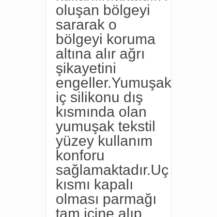
oluşan bölgeyi
sararak o
bölgeyi koruma
altına alır ağrı
şikayetini
engeller.Yumuşak
iç silikonu dış
kısmında olan
yumuşak tekstil
yüzey kullanım
konforu
sağlamaktadır.Uç
kısmı kapalı
olması parmağı
tam içine alıp