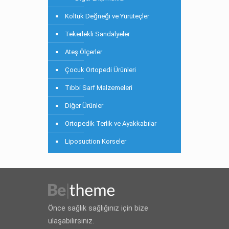
Koltuk Değneği ve Yürüteçler
Tekerlekli Sandalyeler
Ateş Ölçerler
Çocuk Ortopedi Ürünleri
Tıbbi Sarf Malzemeleri
Diğer Ürünler
Ortopedik Terlik ve Ayakkabılar
Liposuction Korseler
Önce sağlık sağlığınız için bize
ulaşabilirsiniz.