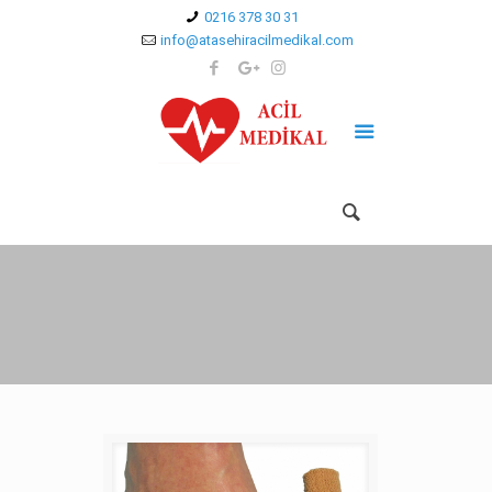
0216 378 30 31
info@atasehiracilmedikal.com