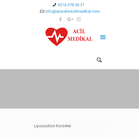
0216 378 30 31
info@atasehiracilmedikal.com
Liposuction Korseler