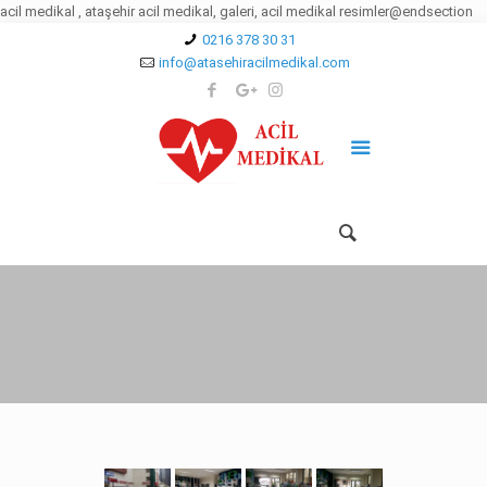
acil medikal , ataşehir acil medikal, galeri, acil medikal resimler@endsection
0216 378 30 31
info@atasehiracilmedikal.com