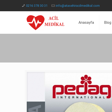
0216 378 30 31
info@atasehiracilmedikal.com
Anasayfa
Blog