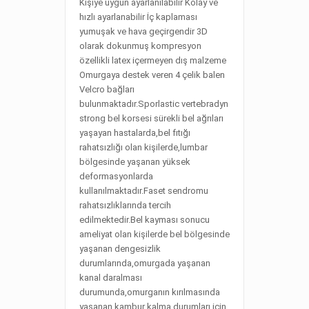
Kişiye uygun ayarlanılabilir Kolay ve
hızlı ayarlanabilir İç kaplaması
yumuşak ve hava geçirgendir 3D
olarak dokunmuş kompresyon
özellikli latex içermeyen dış malzeme
Omurgaya destek veren 4 çelik balen
Velcro bağları
bulunmaktadır.Sporlastic vertebradyn
strong bel korsesi sürekli bel ağrıları
yaşayan hastalarda,bel fıtığı
rahatsızlığı olan kişilerde,lumbar
bölgesinde yaşanan yüksek
deformasyonlarda
kullanılmaktadır.Faset sendromu
rahatsızlıklarında tercih
edilmektedir.Bel kayması sonucu
ameliyat olan kişilerde bel bölgesinde
yaşanan dengesizlik
durumlarında,omurgada yaşanan
kanal daralması
durumunda,omurganın kırılmasında
yaşanan kambur kalma durumları için