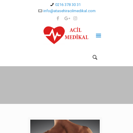
0216 378 30 31
info@atasehiracilmedikal.com