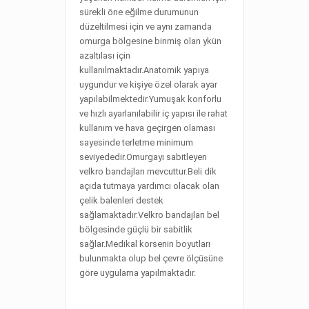
sürekli öne eğilme durumunun
düzeltilmesi için ve aynı zamanda
omurga bölgesine binmiş olan ykün
azaltılası için
kullanılmaktadır.Anatomik yapıya
uygundur ve kişiye özel olarak ayar
yapılabilmektedir.Yumuşak konforlu
ve hızlı ayarlanılabilir iç yapısı ile rahat
kullanım ve hava geçirgen olaması
sayesinde terletme minimum
seviyededir.Omurgayı sabitleyen
velkro bandajları mevcuttur.Beli dik
açıda tutmaya yardımcı olacak olan
çelik balenleri destek
sağlamaktadır.Velkro bandajları bel
bölgesinde güçlü bir sabitlik
sağlar.Medikal korsenin boyutları
bulunmakta olup bel çevre ölçüsüne
göre uygulama yapılmaktadır.