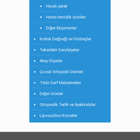
Havalı yatak
Hasta temizlik ürünleri
Diğer Ekipmanlar
Koltuk Değneği ve Yürüteçler
Tekerlekli Sandalyeler
Ateş Ölçerler
Çocuk Ortopedi Ürünleri
Tıbbi Sarf Malzemeleri
Diğer Ürünler
Ortopedik Terlik ve Ayakkabılar
Liposuction Korseler