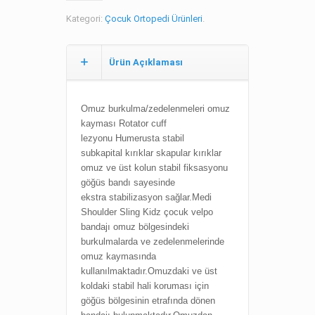
Kategori:
Çocuk Ortopedi Ürünleri
.
Ürün Açıklaması
Omuz burkulma/zedelenmeleri o
muz
kayması
Rotator cuff
lezyonu
Humerusta stabil
subkapital
kırıklar s
kapular kırıklar
o
muz ve üst kolun stabil
fiksasyonu
g
öğüs bandı sayesinde
ekstra
stabilizasyon sağlar.Medi
Shoulder Sling Kidz çocuk velpo
bandajı omuz bölgesindeki
burkulmalarda ve zedelenmelerinde
omuz kaymasında
kullanılmaktadır.Omuzdaki ve üst
koldaki stabil hali koruması için
göğüs bölgesinin etrafında dönen