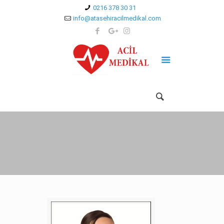
0216 378 30 31
info@atasehiracilmedikal.com