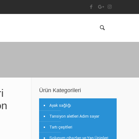
i
Ürün Kategorileri
on
Ayak sağlığı
Tansiyon aletleri Adım sayar
Tartı çeşitleri
Solunum cihazları ve Yan Ürünleri