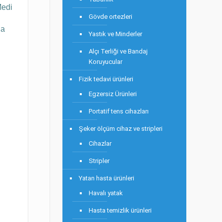
Medi
Gövde ortezleri
da
Yastık ve Minderler
Alçı Terliği ve Bandaj
Koruyucular
Fizik tedavi ürünleri
Egzersiz Ürünleri
Portatif tens cihazları
Şeker ölçüm cihaz ve stripleri
Cihazlar
Stripler
Yatan hasta ürünleri
Havalı yatak
Hasta temizlik ürünleri