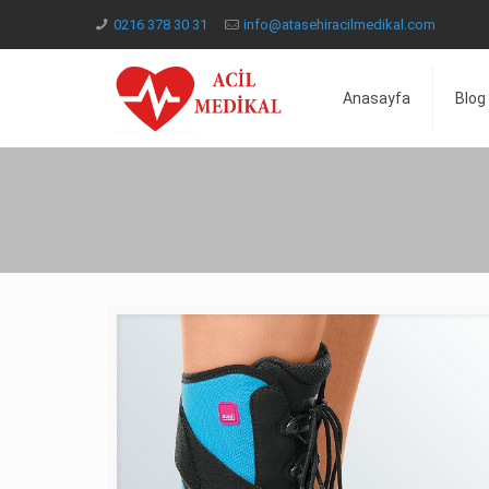
0216 378 30 31
info@atasehiracilmedikal.com
Anasayfa
Blog