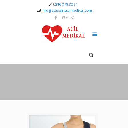
0216 378 30 31
info@atasehiracilmedikal.com