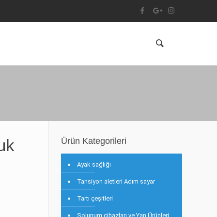
uk
Ürün Kategorileri
Ayak sağlığı
Tansiyon aletleri Adım sayar
Tartı çeşitleri
Solunum cihazları ve Yan Ürünleri