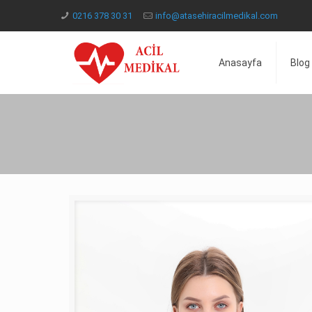
0216 378 30 31
info@atasehiracilmedikal.com
Anasayfa
Blog