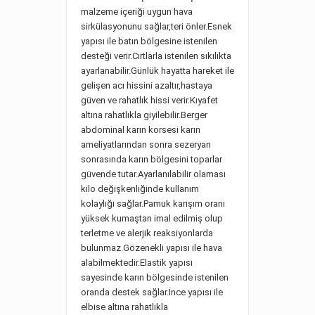
malzeme içeriği uygun hava
sirkülasyonunu sağlar,teri önler.Esnek
yapısı ile batın bölgesine istenilen
desteği verir.Cırtlarla istenilen sıkılıkta
ayarlanabilir.Günlük hayatta hareket ile
gelişen acı hissini azaltır,hastaya
güven ve rahatlık hissi verir.Kıyafet
altına rahatlıkla giyilebilir.Berger
abdominal karın korsesi karın
ameliyatlarından sonra sezeryan
sonrasında karın bölgesini toparlar
güvende tutar.Ayarlanılabilir olaması
kilo değişkenliğinde kullanım
kolaylığı sağlar.Pamuk karışım oranı
yüksek kumaştan imal edilmiş olup
terletme ve alerjik reaksiyonlarda
bulunmaz.Gözenekli yapısı ile hava
alabilmektedir.Elastik yapısı
sayesinde karın bölgesinde istenilen
oranda destek sağlar.İnce yapısı ile
elbise altına rahatlıkla