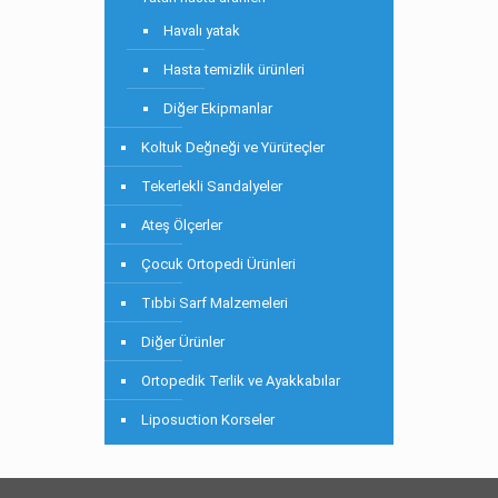
Havalı yatak
Hasta temizlik ürünleri
Diğer Ekipmanlar
Koltuk Değneği ve Yürüteçler
Tekerlekli Sandalyeler
Ateş Ölçerler
Çocuk Ortopedi Ürünleri
Tıbbi Sarf Malzemeleri
Diğer Ürünler
Ortopedik Terlik ve Ayakkabılar
Liposuction Korseler