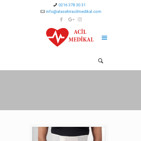
0216 378 30 31
info@atasehiracilmedikal.com