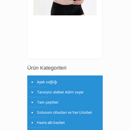
Ürün Kategorileri
Ayak sağlığı
Tansiyon aletleri Adım sayar
Tartı çeşitleri
Solunum cihazları ve Yan Ürünleri
Hasta altı bezleri