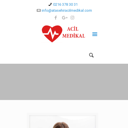
0216 378 30 31
info@atasehiracilmedikal.com