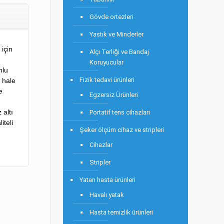
Gövde ortezleri
Yastık ve Minderler
 için
Alçı Terliği ve Bandaj
Koruyucular
nlu
Fizik tedavi ürünleri
r hale
e
Egzersiz Ürünleri
 altı
Portatif tens cihazları
iteli
Şeker ölçüm cihaz ve stripleri
Cihazlar
Stripler
Yatan hasta ürünleri
Havalı yatak
Hasta temizlik ürünleri