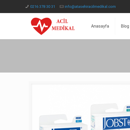
0216 378 30 31
info@atasehiracilmedikal.com
Anasayfa
Blog