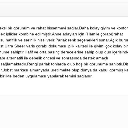
r,İpeksi bir görünüm ve rahat hissetmeyi sağlar.Daha kolay giyim ve konfor
dex iplikler kombine edilmiştir.Anne adayları için (Hamile çorabı)rahat
hafiflik ve serinlik hissi verir.Parlak renk seçenekleri sunar.Açık buru
bst Ultra Sheer varis çorabı dokuması iplik kalitesi ile giyimi çok kolay bi
nüme sahiptir.Hafif ve orta basınç derecelerine sahip olup gün içerisind
ı alternatifi ile gebelik öncesi ve sonrasında destek amaçlı
sağlamaktadır.Rengi parlak tonlarda olup hoş bir görünüme sahiptir.Diz
ur.Jobst markası almanyada üretilmekte olup dünya da kabul görmüş kal
 birlikte beden uygulaması yapılarak temini sağlanır.