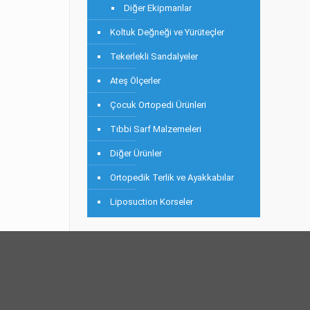
Diğer Ekipmanlar
Koltuk Değneği ve Yürüteçler
Tekerlekli Sandalyeler
Ateş Ölçerler
Çocuk Ortopedi Ürünleri
Tıbbi Sarf Malzemeleri
Diğer Ürünler
Ortopedik Terlik ve Ayakkabılar
Liposuction Korseler