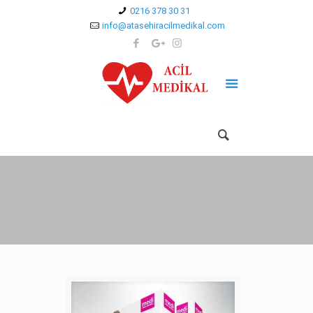
0216 378 30 31
info@atasehiracilmedikal.com