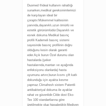
Duomed ®ideal kullanım rahatlığı
sunarken,medikal gereksinimlerinizi
de karşılayan ideal bir
çoraptır.Mükemmel kalitesinin
yanında,dayanıklı,uzun ömürlü ve
estetik görünümlüdür.
Dayanıklı ve
esnek dokuma
Medikal basınç
profili
Kademeli basınç sistemi
sayesinde basınç profilinin doğru
olduğunu kesin olarak garanti
eder.
Açık burun
Özel durumu olan
hastalarda (şeker
hastalarında,mantarı ve ayağında
enfeksiyonu olanlarda) hasta
uyumunu artırır,burun kısmı çift katlı
dokunduğu için ayakta kesme
yapmaz.Climafresh sistem
Patentli
antibakteriyal dokuma ile ayaklar
rahat ve güvenlidir.
Cilde dost
Eko-
Tex 100 standartlarına göre
üretilmekte olup hipoalerjiktir.Mediven