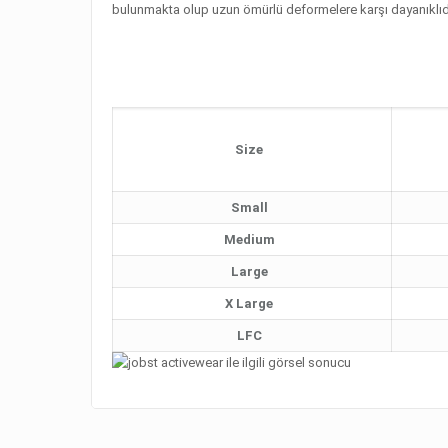
bulunmakta olup uzun ömürlü deformelere karşı dayanıklıdır
Size
Small
Medium
Large
X Large
LFC