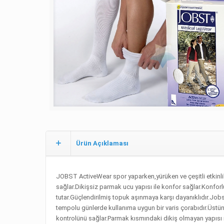
Ürün Açıklaması
JOBST ActiveWear spor yaparken,yürüken ve çeşitli etkinlilkle
sağlar.Dikişsiz parmak ucu yapısı ile konfor sağlar.Konfo
tutar.Güçlendirilmiş topuk aşınmaya karşı dayanıklıdır.Job
tempolu günlerde kullanıma uygun bir varis çorabıdır.Üstün
kontrolünü sağlar.Parmak kısmındaki dikiş olmayan yapısı 