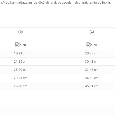
.Medikal mağazalarında ölçü alınarak ve uygulamalı olarak temin edilebilir.
(B)
(C)
18-21 cm
28-38 cm
21-25 cm
30-42 cm
25-29 cm
32-46 cm
29-33 cm
34-50 cm
25-30 cm
46-61 cm