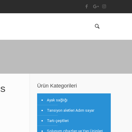
is
Ürün Kategorileri
Ayak sağlığı
Tansiyon aletleri Adım sayar
Tartı çeşitleri
Solunum cihazları ve Yan Ürünleri