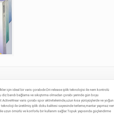
r için ideal bir varis çorabıdır.Dri-release iplik teknolojisi ile nem kontrolü
rlu diz bandı bağlama ve sıkıştırma olmadan çorabı yerinde gün boyu
st ActiveWear varis çorabı spor aktivitelerinde,uzun kısa yürüyüşlerde ve yoğun
 teknoloji ile üretilmiş iplik doku kalitesi sayesinde terleme,mantar yapmaz n
ile uzun ömürlü ve konforlu bir kullanım sağlar.Topuk yapısında güçlendirme