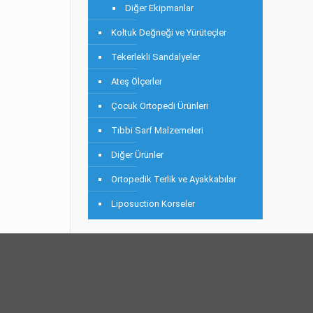
Diğer Ekipmanlar
Koltuk Değneği ve Yürüteçler
Tekerlekli Sandalyeler
Ateş Ölçerler
Çocuk Ortopedi Ürünleri
Tıbbi Sarf Malzemeleri
Diğer Ürünler
Ortopedik Terlik ve Ayakkabılar
Liposuction Korseler