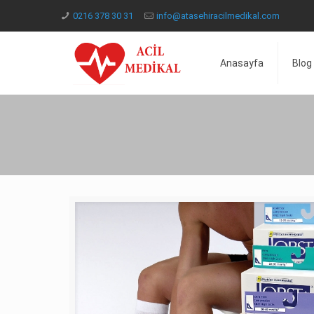
0216 378 30 31
info@atasehiracilmedikal.com
Anasayfa
Blog