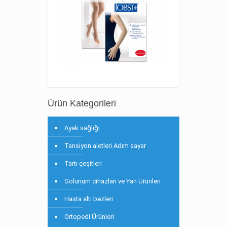
Ürün Kategorileri
Ayak sağlığı
Tansiyon aletleri Adım sayar
Tartı çeşitleri
Solunum cihazları ve Yan Ürünleri
Hasta altı bezleri
Ortopedi Ürünleri