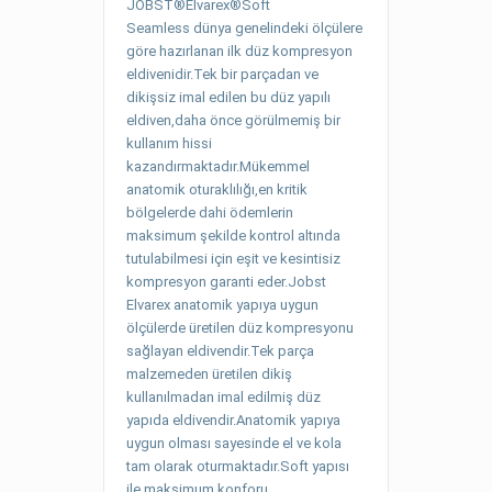
JOBST®Elvarex®Soft
Seamless dünya genelindeki ölçülere
göre hazırlanan ilk düz kompresyon
eldivenidir.Tek bir parçadan ve
dikişsiz imal edilen bu düz yapılı
eldiven,daha önce görülmemiş bir
kullanım hissi
kazandırmaktadır.Mükemmel
anatomik oturaklılığı,en kritik
bölgelerde dahi ödemlerin
maksimum şekilde kontrol altında
tutulabilmesi için eşit ve kesintisiz
kompresyon garanti eder.Jobst
Elvarex anatomik yapıya uygun
ölçülerde üretilen düz kompresyonu
sağlayan eldivendir.Tek parça
malzemeden üretilen dikiş
kullanılmadan imal edilmiş düz
yapıda eldivendir.Anatomik yapıya
uygun olması sayesinde el ve kola
tam olarak oturmaktadır.Soft yapısı
ile maksimum konforu