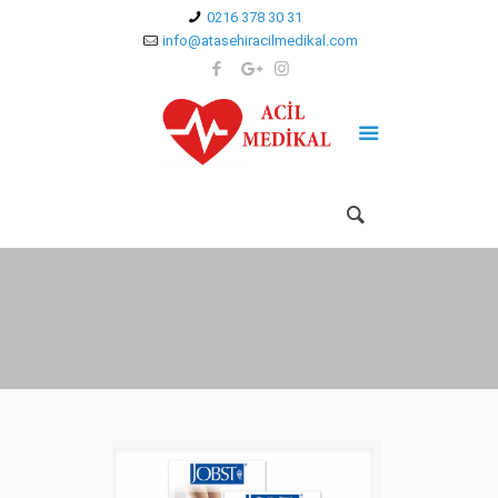
0216 378 30 31
info@atasehiracilmedikal.com