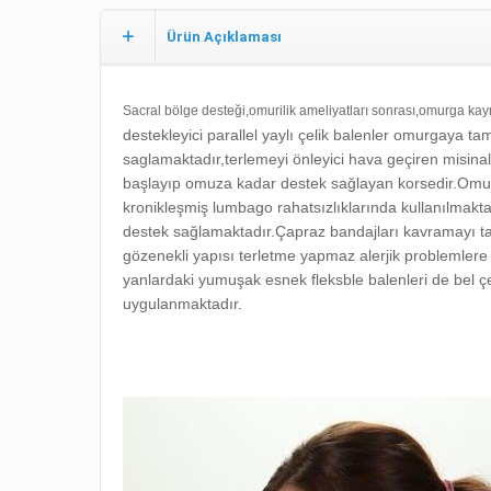
Ürün Açıklaması
Sacral bölge desteği,o
murilik ameliyatları sonrası,o
murga kay
destekleyici parallel yaylı çelik balenler omurgaya ta
saglamaktadır,t
erlemeyi önleyici hava geçiren misina
başlayıp omuza kadar destek sağlayan korsedir.Omur
kronikleşmiş lumbago rahatsızlıklarında kullanılmakt
destek sağlamaktadır.Çapraz bandajları kavramayı ta
gözenekli yapısı terletme yapmaz alerjik problemlere
yanlardaki yumuşak esnek fleksble balenleri de bel ç
uygulanmaktadır.