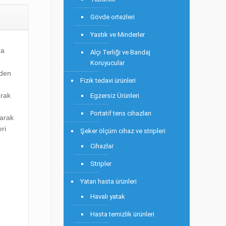
Gövde ortezleri
Yastık ve Minderler
da
Alçı Terliği ve Bandaj
Koruyucular
nden
Fizik tedavi ürünleri
arak
Egzersiz Ürünleri
Portatif tens cihazları
yarak
ri
Şeker ölçüm cihaz ve stripleri
Cihazlar
Stripler
Yatan hasta ürünleri
Havalı yatak
Hasta temizlik ürünleri