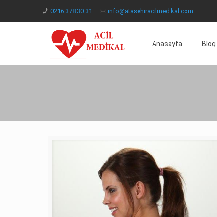
0216 378 30 31
info@atasehiracilmedikal.com
Anasayfa
Blog