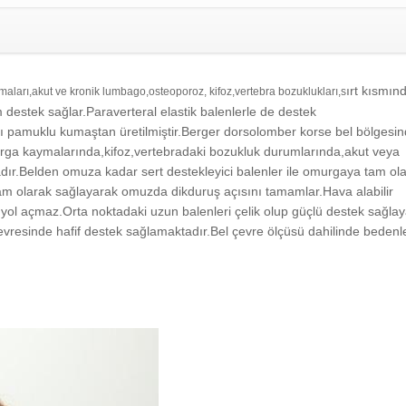
ırt kısmın
maları,a
kut ve kronik lumbago,osteoporoz, kifoz,vertebra bozuklukları,s
m destek sağlar.
Paraverteral elastik balenlerle de destek
lı pamuklu kumaştan üretilmiştir.Berger dorsolomber korse bel bölgesi
ga kaymalarında,kifoz,
vertebradaki bozukluk durumlarında,akut veya
adır.Belden omuza kadar sert destekleyici balenler ile omurgaya tam ol
m olarak sağlayarak omuzda dikduruş açısını tamamlar.Hava alabilir
 yol açmaz.Orta noktadaki uzun balenleri çelik olup güçlü destek sağla
evresinde hafif destek sağlamaktadır.Bel çevre ölçüsü dahilinde bedenle